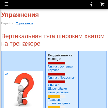
Упражнения
Упражнения
Перейти:
Вертикальная тяга широким хватом
на тренажере
Воздействие на
мышцы:
Спина
:
Большая
круглая
Спина
:
Подостная
Спина
:
Широчайшие
мышцы спины
Трапеция
:
Трапецивидная