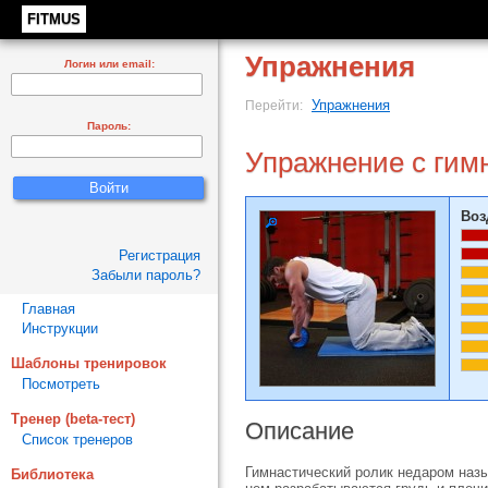
FITMUS
Упражнения
Логин или email:
Упражнения
Перейти:
Пароль:
Упражнение с гим
Воз
Регистрация
Забыли пароль?
Главная
Инструкции
Шаблоны тренировок
Посмотреть
Тренер (beta-тест)
Описание
Список тренеров
Гимнастический ролик недаром назы
Библиотека