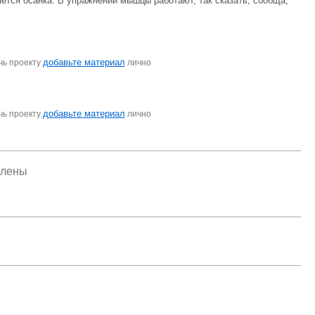
ется осанка. В упражнении мышцы работают, так сказать, сообща,
добавьте материал
чь проекту
лично
добавьте материал
чь проекту
лично
елены