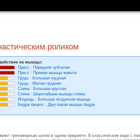
настическим роликом
действие на мышцы:
Пресс
:
Передняя зубчатая
Пресс
:
Прямая мышца живота
Грудь
:
Большая грудная
Грудь
:
Малая грудная
Спина
:
Большая круглая
Спина
:
Широчайшие мышцы спины
Ягодицы
:
Большая ягодичная мышца.
Бедра бицепс
:
Двуглавая мышца бедра
вают тренажерным залом в одном предмете. В классическом виде с пом