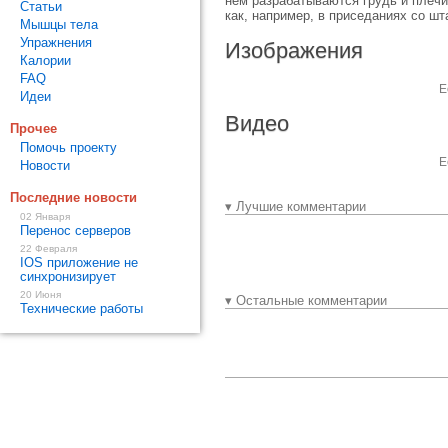
нем разрабатываются грудь и плечи
Статьи
как, например, в приседаниях со шт
Мышцы тела
Упражнения
Изображения
Калории
FAQ
Е
Идеи
Видео
Прочее
Помочь проекту
Е
Новости
Последние новости
▾ Лучшие комментарии
02 Января
Перенос серверов
22 Февраля
IOS приложение не
синхронизирует
20 Июня
▾ Остальные комментарии
Технические работы