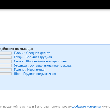
действие на мышцы:
Плечи
:
Средняя дельта
Грудь
:
Большая грудная
Спина
:
Широчайшие мышцы спины
Ягодицы
:
Большая ягодичная мышца.
Голень
:
Икроножная
Шея
:
Грудино-подъязычная
добавьте материал
я по данной тематике и Вы готовы помочь проекту
личн