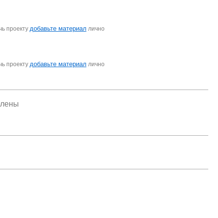
добавьте материал
чь проекту
лично
добавьте материал
чь проекту
лично
елены