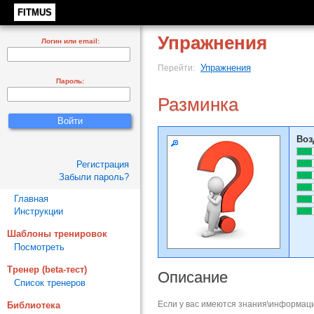
FITMUS
Упражнения
Логин или email:
Упражнения
Перейти:
Пароль:
Разминка
Воз
Регистрация
Забыли пароль?
Главная
Инструкции
Шаблоны тренировок
Посмотреть
Тренер (beta-тест)
Описание
Список тренеров
Если у вас имеются знания\информаци
Библиотека