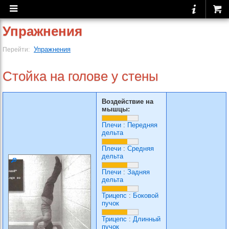
Упражнения
Упражнения
Перейти:
Стойка на голове у стены
Воздействие на
мышцы:
Плечи
:
Передняя
дельта
Плечи
:
Средняя
дельта
Плечи
:
Задняя
дельта
Трицепс
:
Боковой
пучок
Трицепс
:
Длинный
пучок