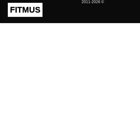
2011-2026 ©
FITMUS
Полезно
Контакты
Пользовательское соглашение
Политика конфиденциальности
Техническая поддержка
Публичная оферта
Предложения и жалобы
support@fitmus.com
Проект
Инструкции
Для разработчиков
FAQ (Вопросы и Ответы)