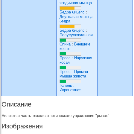
ягодичная мышца.
Бедра бицепс
:
Двуглавая мышца
бедра
Бедра бицепс
:
Полусухожильная
Спина
:
Внешние
косые
Пресс
:
Наружная
косая
Пресс
:
Прямая
мышца живота
Голень
:
Икроножная
Описание
Являются часть тяжелоатлетического упражнения "рывок".
Изображения