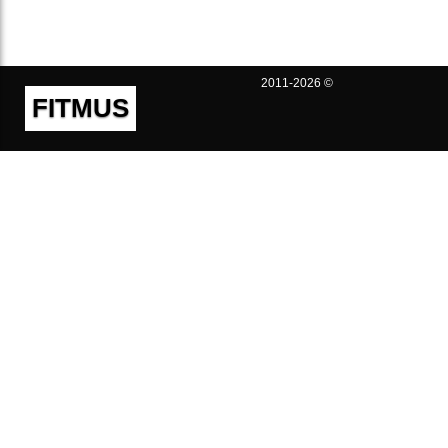
2011-2026 ©
FITMUS
Полезно
Контакты
Пользовательское соглашение
Политика конфиденциальности
Техническая поддержка
Публичная оферта
Предложения и жалобы
support@fitmus.com
Проект
Инструкции
Для разработчиков
FAQ (Вопросы и Ответы)