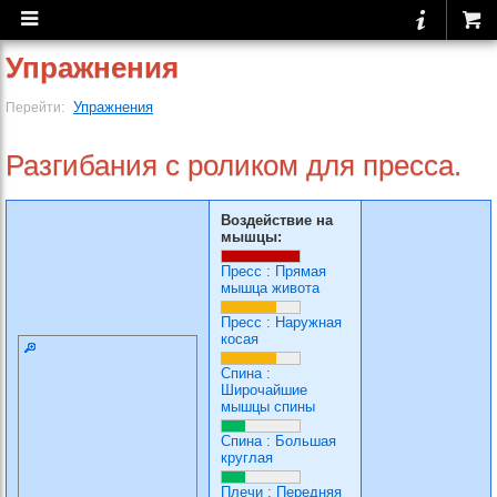
Упражнения
Упражнения
Перейти:
Разгибания с роликом для пресса.
Воздействие на
мышцы:
Пресс
:
Прямая
мышца живота
Пресс
:
Наружная
косая
Спина
:
Широчайшие
мышцы спины
Спина
:
Большая
круглая
Плечи
:
Передняя