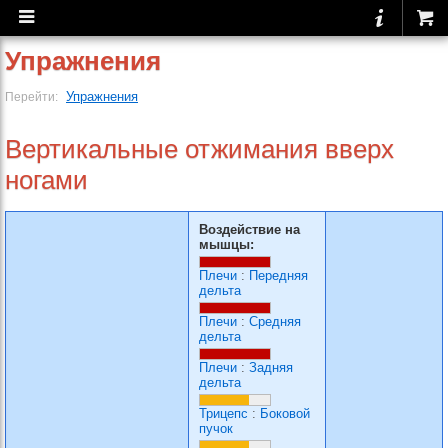
Упражнения
Упражнения
Перейти:
Вертикальные отжимания вверх
ногами
Воздействие на
мышцы:
Плечи
:
Передняя
дельта
Плечи
:
Средняя
дельта
Плечи
:
Задняя
дельта
Трицепс
:
Боковой
пучок