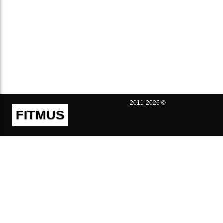
2011-2026 ©
FITMUS
Полезно
Контакты
Пользовательское соглашение
Политика конфиденциальности
Техническая поддержка
Публичная оферта
Предложения и жалобы
support@fitmus.com
Проект