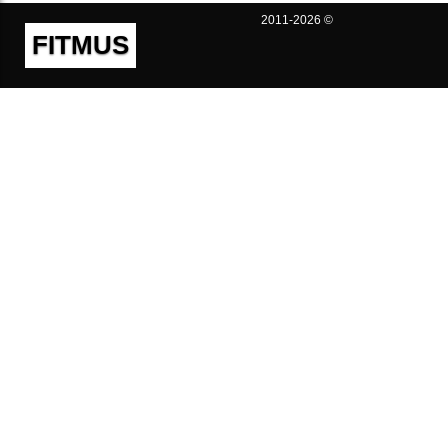
2011-2026 ©
FITMUS
Полезно
Контакты
Пользовательское соглашение
Политика конфиденциальности
Техническая поддержка
Публичная оферта
Предложения и жалобы
support@fitmus.com
Проект
Инструкции
Для разработчиков
FAQ (Вопросы и Ответы)