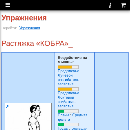
Упражнения
Упражнения
Перейти:
Растяжка «КОБРА»_
Воздействие на
мышцы:
Предплечье
:
Лучевой
разгибатель
запястья
Предплечье
:
Локтевой
сгибатель
запястья
Плечи
:
Средняя
дельта
Грудь
:
Большая