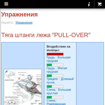
Упражнения
Упражнения
Перейти:
Тяга штанги лежа "PULL-OVER"
Воздействие на
мышцы:
Грудь
:
Большая
грудная
Грудь
:
Малая
грудная
Трицепс
:
Длинный
пучок
Спина
:
Большая
круглая
Спина
:
Ромбовидная