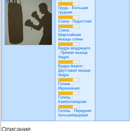
Грудь
:
Большая
грудная
Спина
:
Подостная
Спина
:
Широчайшие
мышцы спины
Бедра квадрицепс
:
Прямая мышца
бедра
Бедра бицепс
:
Двуглавая мышца
бедра
Голень
:
Икроножная
Голень
:
Камболовидная
Голень
:
Передняя
большеберцовая
Описание