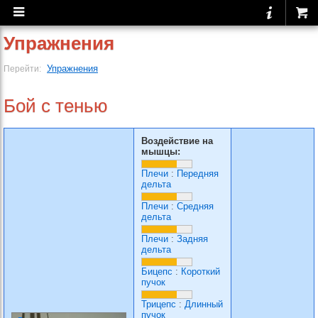
Упражнения
Упражнения
Перейти:
Бой с тенью
Воздействие на
мышцы:
Плечи
:
Передняя
дельта
Плечи
:
Средняя
дельта
Плечи
:
Задняя
дельта
Бицепс
:
Короткий
пучок
Трицепс
:
Длинный
пучок