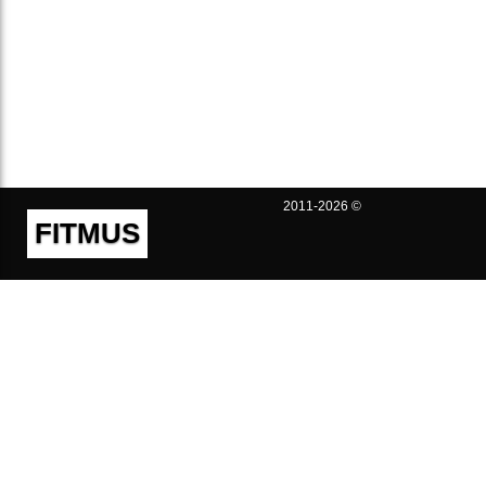
2011-2026 ©
FITMUS
Полезно
Контакты
Пользовательское соглашение
Политика конфиденциальности
Техническая поддержка
Публичная оферта
Предложения и жалобы
support@fitmus.com
Проект