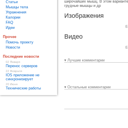
широчайших мышц. В этом варианте 
Статьи
грудные мышцы и др
Мышцы тела
Упражнения
Изображения
Калории
FAQ
Е
Идеи
Видео
Прочее
Помочь проекту
Новости
Е
Последние новости
▾ Лучшие комментарии
02 Января
Перенос серверов
22 Февраля
IOS приложение не
синхронизирует
20 Июня
▾ Остальные комментарии
Технические работы