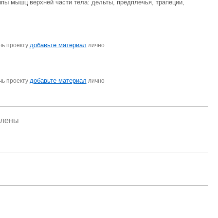
пы мышц верхней части тела: дельты, предплечья, трапеции,
добавьте материал
чь проекту
лично
добавьте материал
чь проекту
лично
елены