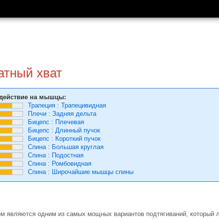
атный хват
действие на мышцы:
Трапеция
:
Трапецивидная
Плечи
:
Задняя дельта
Бицепс
:
Плечевая
Бицепс
:
Длинный пучок
Бицепс
:
Короткий пучок
Спина
:
Большая круглая
Спина
:
Подостная
Спина
:
Ромбовидная
Спина
:
Широчайшие мышцы спины
ом являются одним из самых мощных вариантов подтягиваний, который л