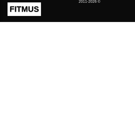
2011-2026 ©
FITMUS
Полезно
Контакты
Пользовательское соглашение
Политика конфиденциальности
Техническая поддержка
Публичная оферта
Предложения и жалобы
support@fitmus.com
Проект
Инструкции
Для разработчиков
FAQ (Вопросы и Ответы)