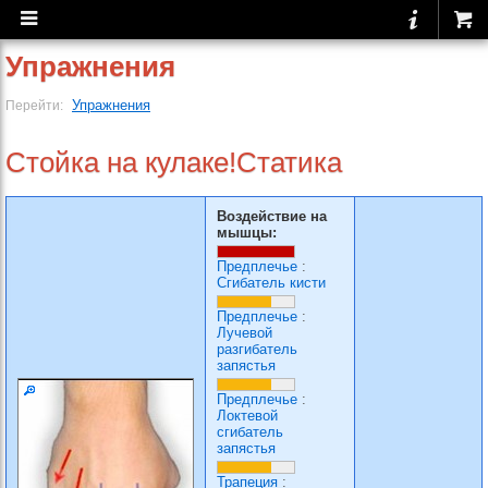
Упражнения
Упражнения
Перейти:
Стойка на кулаке!Статика
Воздействие на
мышцы:
Предплечье
:
Сгибатель кисти
Предплечье
:
Лучевой
разгибатель
запястья
Предплечье
:
Локтевой
сгибатель
запястья
Трапеция
: