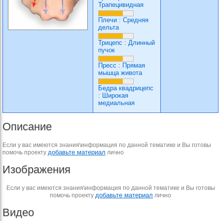
Трапецивидная
Плечи
:
Средняя
дельта
Трицепс
:
Длинный
пучок
Пресс
:
Прямая
мышца живота
Бедра квадрицепс
:
Широкая
медиальная
Описание
Если у вас имеются знания\информация по данной тематике и Вы готовы
добавьте материал
помочь проекту
лично
Изображения
Если у вас имеются знания\информация по данной тематике и Вы готовы
добавьте материал
помочь проекту
лично
Видео