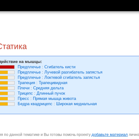
Статика
действие на мышцы:
Предплечье
:
Сгибатель кисти
Предплечье
:
Лучевой разгибатель запястья
Предплечье
:
Локтевой сгибатель запястья
Трапеция
:
Трапецивидная
Плечи
:
Средняя дельта
Трицепс
:
Длинный пучок
Пресс
:
Прямая мышца живота
Бедра квадрицепс
:
Широкая медиальная
добавьте материал
я по данной тематике и Вы готовы помочь проекту
личн