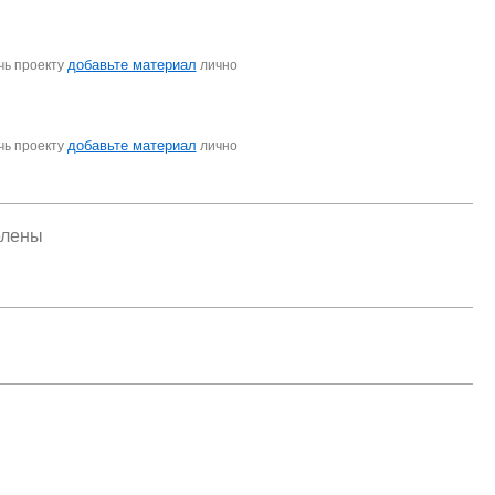
добавьте материал
чь проекту
лично
добавьте материал
чь проекту
лично
елены