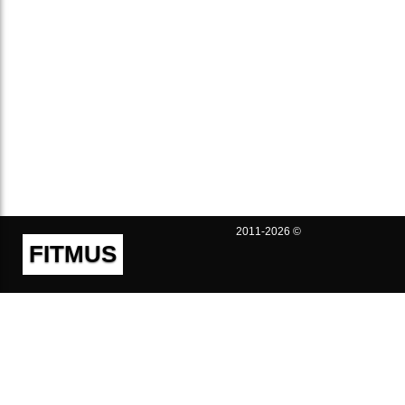
2011-2026 ©
FITMUS
Полезно
Контакты
Пользовательское соглашение
Политика конфиденциальности
Техническая поддержка
Публичная оферта
Предложения и жалобы
support@fitmus.com