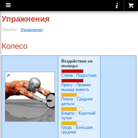
Упражнения
Упражнения
Перейти:
Колесо
Воздействие на
мышцы:
Спина
:
Подостная
Пресс
:
Прямая
мышца живота
Плечи
:
Средняя
дельта
Бицепс
:
Короткий
пучок
Грудь
:
Большая
грудная