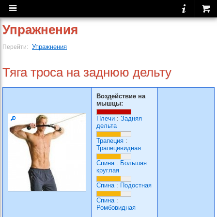
Упражнения
Упражнения
Перейти:
Тяга троса на заднюю дельту
Воздействие на
мышцы:
Плечи
:
Задняя
дельта
Трапеция
:
Трапецивидная
Спина
:
Большая
круглая
Спина
:
Подостная
Спина
:
Ромбовидная