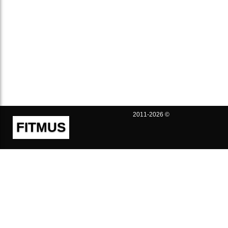
2011-2026 ©
FITMUS
Полезно
Контакты
Пользовательское соглашение
Политика конфиденциальности
Техническая поддержка
Публичная оферта
Предложения и жалобы
support@fitmus.com