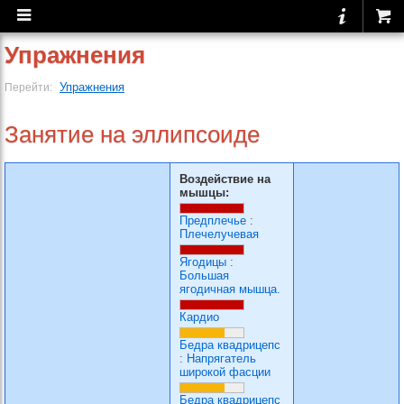
Упражнения
Упражнения
Перейти:
Занятие на эллипсоиде
Воздействие на
мышцы:
Предплечье
:
Плечелучевая
Ягодицы
:
Большая
ягодичная мышца.
Кардио
Бедра квадрицепс
:
Напрягатель
широкой фасции
Бедра квадрицепс