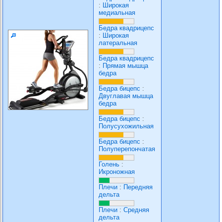
:
Широкая
медиальная
Бедра квадрицепс
:
Широкая
латеральная
Бедра квадрицепс
:
Прямая мышца
бедра
Бедра бицепс
:
Двуглавая мышца
бедра
Бедра бицепс
:
Полусухожильная
Бедра бицепс
:
Полуперепончатая
Голень
:
Икроножная
Плечи
:
Передняя
дельта
Плечи
:
Средняя
дельта