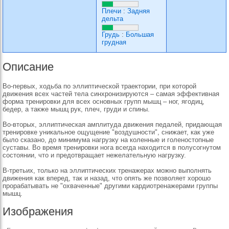
Плечи
:
Задняя
дельта
Грудь
:
Большая
грудная
Описание
Во-первых, ходьба по эллиптической траектории, при которой
движения всех частей тела синхронизируются – самая эффективная
форма тренировки для всех основных групп мышц – ног, ягодиц,
бедер, а также мышц рук, плеч, груди и спины.
Во-вторых, эллиптическая амплитуда движения педалей, придающая
тренировке уникальное ощущение "воздушности", снижает, как уже
было сказано, до минимума нагрузку на коленные и голеностопные
суставы. Во время тренировки нога всегда находится в полусогнутом
состоянии, что и предотвращает нежелательную нагрузку.
В-третьих, только на эллиптических тренажерах можно выполнять
движения как вперед, так и назад, что опять же позволяет хорошо
прорабатывать не "охваченные" другими кардиотренажерами группы
мышц.
Изображения