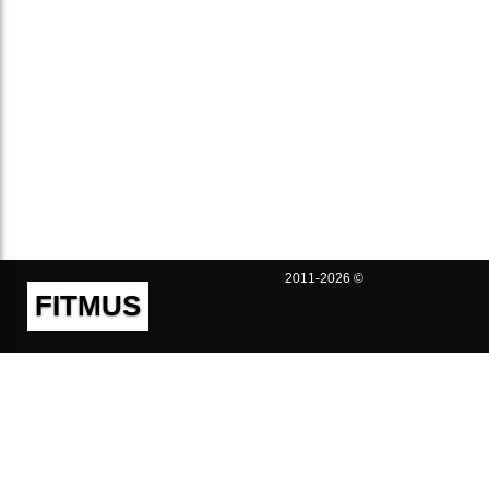
2011-2026 ©
FITMUS
Полезно
Контакты
Пользовательское соглашение
Политика конфиденциальности
Техническая поддержка
Публичная оферта
Предложения и жалобы
support@fitmus.com