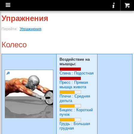
Упражнения
Упражнения
Перейти:
Колесо
Воздействие на
мышцы:
Спина
:
Подостная
Пресс
:
Прямая
мышца живота
Плечи
:
Средняя
дельта
Бицепс
:
Короткий
пучок
Грудь
:
Большая
грудная