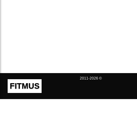
2011-2026 ©
FITMUS
Полезно
Контакты
Пользовательское соглашение
Политика конфиденциальности
Техническая поддержка
Публичная оферта
Предложения и жалобы
support@fitmus.com