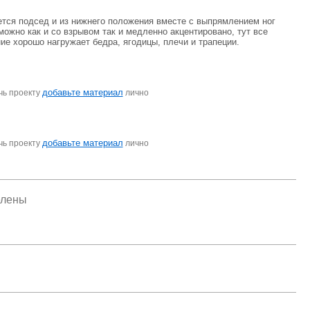
ется подсед и из нижнего положения вместе с выпрямлением ног
можно как и со взрывом так и медленно акцентировано, тут все
ие хорошо нагружает бедра, ягодицы, плечи и трапеции.
добавьте материал
чь проекту
лично
добавьте материал
чь проекту
лично
елены