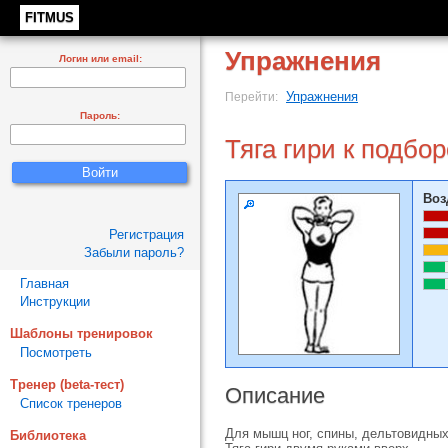
FITMUS
Упражнения
Логин или email:
Упражнения
Перейти:
Пароль:
Тяга гири к подбо
Воз
Регистрация
Забыли пароль?
Главная
Инструкции
Шаблоны тренировок
Посмотреть
Тренер (beta-тест)
Описание
Список тренеров
Для мышц ног, спины, дельтовидных
Библиотека