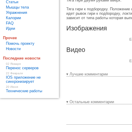
Тяга гири двумя руками вверх.
Статьи
Мышцы тела
Тяга гири к подбородку. Положение
Упражнения
идет рывок гири к подбородку, локт
Калории
зависит от типа работы которая вы
FAQ
Изображения
Идеи
Прочее
Е
Помочь проекту
Видео
Новости
Последние новости
Е
02 Января
Перенос серверов
22 Февраля
▾ Лучшие комментарии
IOS приложение не
синхронизирует
20 Июня
Технические работы
▾ Остальные комментарии