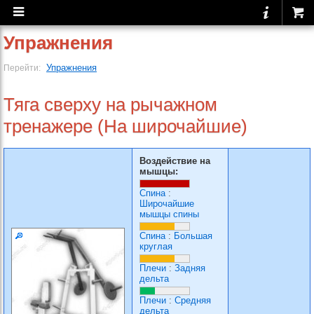
Упражнения
Упражнения
Перейти:
Тяга сверху на рычажном
тренажере (На широчайшие)
Воздействие на
мышцы:
Спина
:
Широчайшие
мышцы спины
Спина
:
Большая
круглая
Плечи
:
Задняя
дельта
Плечи
:
Средняя
дельта