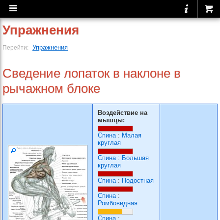
Упражнения
Упражнения
Перейти:
Сведение лопаток в наклоне в
рычажном блоке
Воздействие на
мышцы:
Спина
:
Малая
круглая
Спина
:
Большая
круглая
Спина
:
Подостная
Спина
:
Ромбовидная
Спина
: