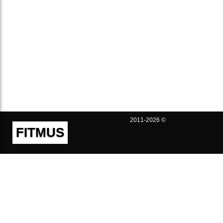
2011-2026 ©
FITMUS
Полезно
Контакты
Пользовательское соглашение
Политика конфиденциальности
Техническая поддержка
Публичная оферта
Предложения и жалобы
support@fitmus.com