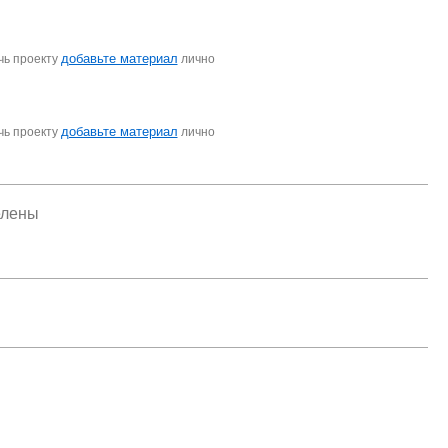
добавьте материал
чь проекту
лично
добавьте материал
чь проекту
лично
елены