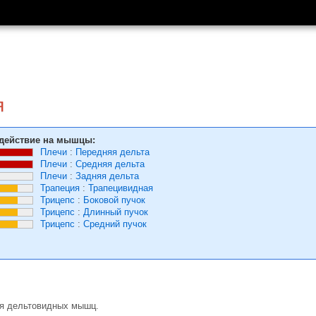
я
действие на мышцы:
Плечи
:
Передняя дельта
Плечи
:
Средняя дельта
Плечи
:
Задняя дельта
Трапеция
:
Трапецивидная
Трицепс
:
Боковой пучок
Трицепс
:
Длинный пучок
Трицепс
:
Средний пучок
ля дельтовидных мышц.