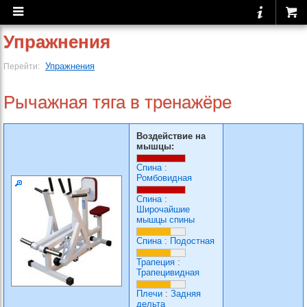
Упражнения
Упражнения
Перейти:
Рычажная тяга в тренажёре
Воздействие на
мышцы:
Спина
:
Ромбовидная
Спина
:
Широчайшие
мышцы спины
Спина
:
Подостная
Трапеция
:
Трапецивидная
Плечи
:
Задняя
дельта