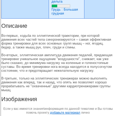
дельта
Грудь
:
Большая
грудная
Описание
Во-первых, ходьба по эллиптической траектории, при которой
движения всех частей тела синхронизируются – самая эффективная
форма тренировки для всех основных групп мышц – ног, ягодиц,
бедер, а также мышц рук, плеч, груди и спины.
Во-вторых, эллиптическая амплитуда движения педалей, придающая
тренировке уникальное ощущение "воздушности", снижает, как уже
было сказано, до минимума нагрузку на коленные и голеностопные
суставы. Во время тренировки нога всегда находится в полусогнутом
состоянии, что и предотвращает нежелательную нагрузку.
В-третьих, только на эллиптических тренажерах можно выполнять
движения как вперед, так и назад, что опять же позволяет хорошо
прорабатывать не "охваченные" другими кардиотренажерами группы
мышц.
Изображения
Если у вас имеются знания\информация по данной тематике и Вы готовы
добавьте материал
помочь проекту
лично