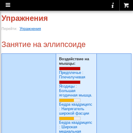
Упражнения
Упражнения
Перейти:
Занятие на эллипсоиде
Воздействие на
мышцы:
Предплечье
:
Плечелучевая
Ягодицы
:
Большая
ягодичная мышца.
Бедра квадрицепс
:
Напрягатель
широкой фасции
Бедра квадрицепс
:
Широкая
медиальная