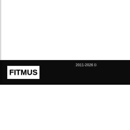
2011-2026 ©
FITMUS
Полезно
Контакты
Пользовательское соглашение
Политика конфиденциальности
Техническая поддержка
Публичная оферта
Предложения и жалобы
support@fitmus.com