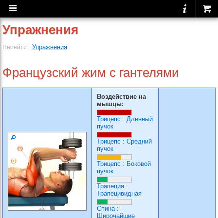
Упражнения
Упражнения
Перейти:
Французский жим с гантелями
Воздействие на
мышцы:
Трицепс
:
Длинный
пучок
Трицепс
:
Средний
пучок
Трицепс
:
Боковой
пучок
Трапеция
:
Трапецивидная
Спина
:
Широчайшие