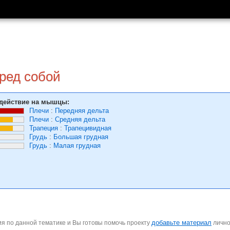
ред собой
действие на мышцы:
Плечи
:
Передняя дельта
Плечи
:
Средняя дельта
Трапеция
:
Трапецивидная
Грудь
:
Большая грудная
Грудь
:
Малая грудная
добавьте материал
я по данной тематике и Вы готовы помочь проекту
личн