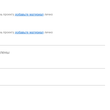
добавьте материал
чь проекту
лично
добавьте материал
чь проекту
лично
елены