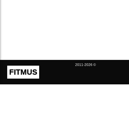
2011-2026 ©
FITMUS
Полезно
Контакты
Пользовательское соглашение
Политика конфиденциальности
Техническая поддержка
Публичная оферта
Предложения и жалобы
support@fitmus.com