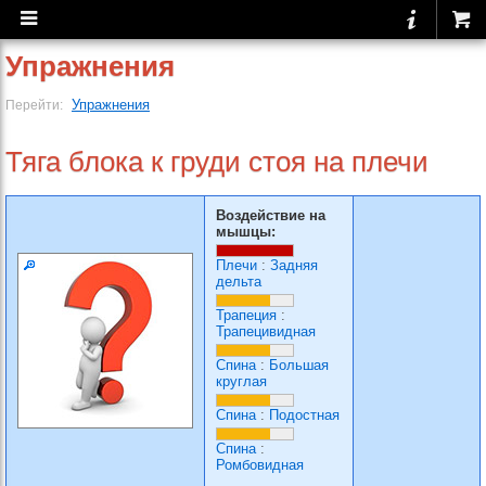
Упражнения
Упражнения
Перейти:
Тяга блока к груди стоя на плечи
Воздействие на
мышцы:
Плечи
:
Задняя
дельта
Трапеция
:
Трапецивидная
Спина
:
Большая
круглая
Спина
:
Подостная
Спина
:
Ромбовидная