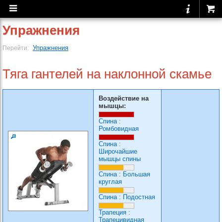
Упражнения
Упражнения
Перейти:
Тяга гантелей на наклонной скамье
Воздействие на
мышцы:
Спина
:
Ромбовидная
Спина
:
Широчайшие
мышцы спины
Спина
:
Большая
круглая
Спина
:
Подостная
Трапеция
:
Трапецивидная