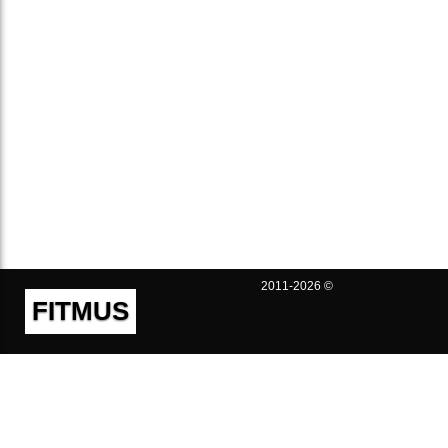
2011-2026 ©
FITMUS
Полезно
Контакты
Пользовательское соглашение
Политика конфиденциальности
Техническая поддержка
Публичная оферта
Предложения и жалобы