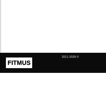
2011-2026 ©
FITMUS
Полезно
Контакты
Пользовательское соглашение
Политика конфиденциальности
Техническая поддержка
Публичная оферта
Предложения и жалобы
support@fitmus.com