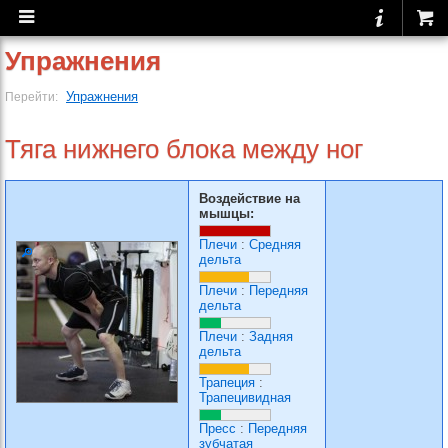
Упражнения
Упражнения
Перейти:
Тяга нижнего блока между ног
Воздействие на
мышцы:
Плечи
:
Средняя
дельта
Плечи
:
Передняя
дельта
Плечи
:
Задняя
дельта
Трапеция
:
Трапецивидная
Пресс
:
Передняя
зубчатая