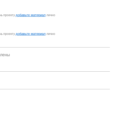
добавьте материал
чь проекту
лично
добавьте материал
чь проекту
лично
елены