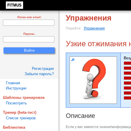
FITMUS
Упражнения
Логин или email:
Упражнения
Перейти:
Пароль:
Узкие отжимания 
Воз
Регистрация
Забыли пароль?
Главная
Инструкции
Шаблоны тренировок
Посмотреть
Тренер (beta-тест)
Описание
Список тренеров
Если у вас имеются знания\информаци
Библиотека