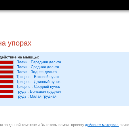
на упорах
действие на мышцы:
Плечи
:
Передняя дельта
Плечи
:
Средняя дельта
Плечи
:
Задняя дельта
Трицепс
:
Боковой пучок
Трицепс
:
Длинный пучок
Трицепс
:
Средний пучок
Грудь
:
Большая грудная
Грудь
:
Малая грудная
добавьте материал
я по данной тематике и Вы готовы помочь проекту
личн