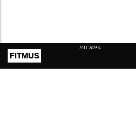
2011-2026 ©
FITMUS
Полезно
Контакты
Пользовательское соглашение
Политика конфиденциальности
Техническая поддержка
Публичная оферта
Предложения и жалобы
support@fitmus.com
Проект
Инструкции
Для разработчиков