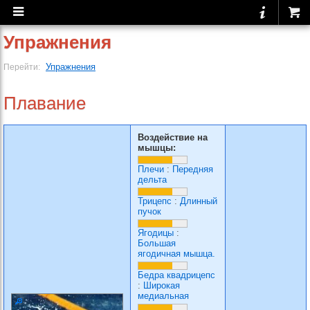
Упражнения
Упражнения
Перейти:
Плавание
Воздействие на
мышцы:
Плечи
:
Передняя
дельта
Трицепс
:
Длинный
пучок
Ягодицы
:
Большая
ягодичная мышца.
Бедра квадрицепс
:
Широкая
медиальная