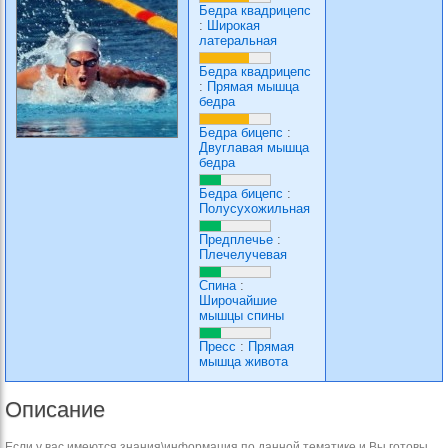
Бедра квадрицепс
:
Широкая
латеральная
Бедра квадрицепс
:
Прямая мышца
бедра
Бедра бицепс
:
Двуглавая мышца
бедра
Бедра бицепс
:
Полусухожильная
Предплечье
:
Плечелучевая
Спина
:
Широчайшие
мышцы спины
Пресс
:
Прямая
мышца живота
Описание
Если у вас имеются знания\информация по данной тематике и Вы готовы