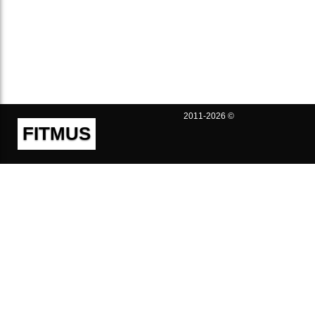
2011-2026 ©
FITMUS
Полезно
Контакты
Пользовательское соглашение
Политика конфиденциальности
Техническая поддержка
Публичная оферта
Предложения и жалобы
support@fitmus.com
Проект
Инструкции