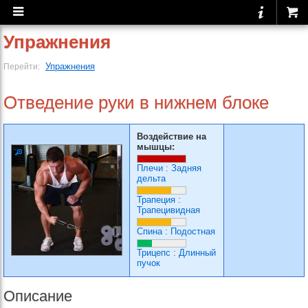
Упражнения
Упражнения
Перейти:
Отведение руки в нижнем блоке
Воздействие на
мышцы:
Плечи
:
Задняя
дельта
Трапеция
:
Трапецивидная
Спина
:
Подостная
Трицепс
:
Длинный
пучок
Описание