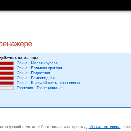
тренажере
действие на мышцы:
Спина
:
Малая круглая
Спина
:
Большая круглая
Спина
:
Подостная
Спина
:
Ромбовидная
Спина
:
Широчайшие мышцы спины
Трапеция
:
Трапецивидная
добавьте материал
я по данной тематике и Вы готовы помочь проекту
личн