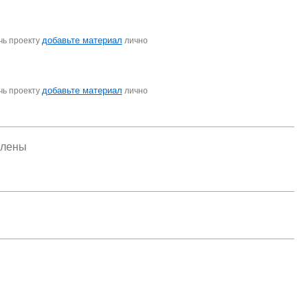
добавьте материал
чь проекту
лично
добавьте материал
чь проекту
лично
елены