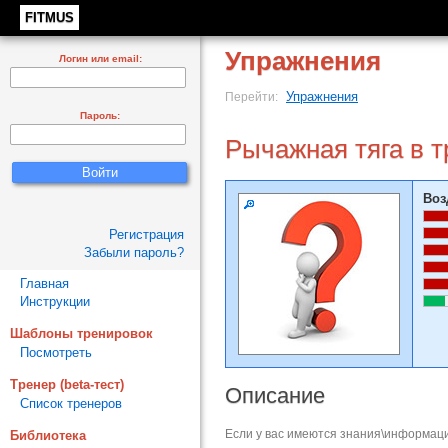
FITMUS
Упражнения
Логин или email:
Упражнения
Перейти:
Пароль:
Рычажная тяга в 
Воз
Регистрация
Забыли пароль?
Главная
Инструкции
Шаблоны тренировок
Посмотреть
Тренер (beta-тест)
Описание
Список тренеров
Если у вас имеются знания\информаци
Библиотека