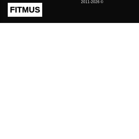
2011-2026 ©
FITMUS
Полезно
Контакты
Пользовательское соглашение
Политика конфиденциальности
Техническая поддержка
Публичная оферта
Предложения и жалобы
support@fitmus.com
Проект
Инструкции
Для разработчиков
FAQ (Вопросы и Ответы)