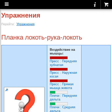
Упражнения
Упражнения
Перейти:
Планка локоть-рука-локоть
Воздействие на
мышцы:
Пресс
:
Передняя
зубчатая
Пресс
:
Наружная
косая
Пресс
:
Прямая
мышца живота
Плечи
:
Передняя
дельта
Плечи
:
Средняя
дельта