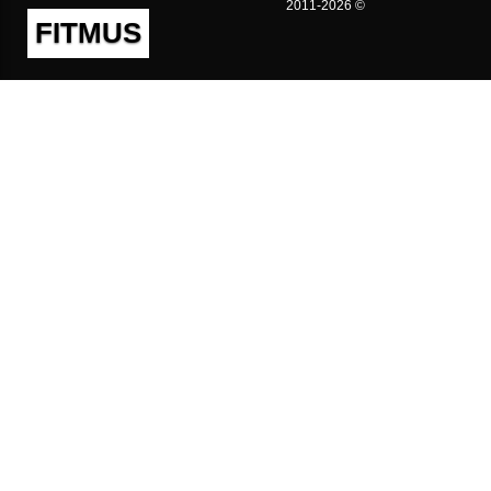
2011-2026 ©
FITMUS
Полезно
Контакты
Пользовательское соглашение
Политика конфиденциальности
Техническая поддержка
Публичная оферта
Предложения и жалобы
support@fitmus.com
Проект
Инструкции
Для разработчиков
FAQ (Вопросы и Ответы)