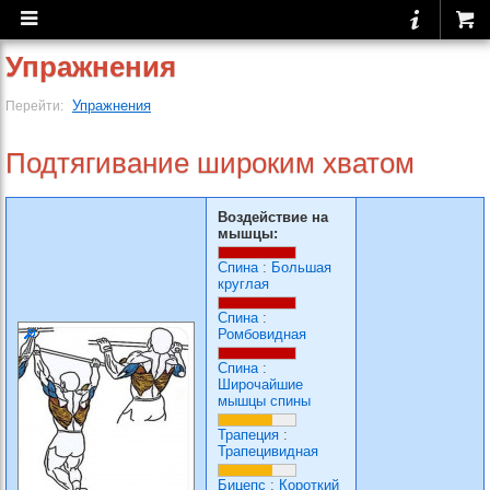
Упражнения
Упражнения
Перейти:
Подтягивание широким хватом
Воздействие на
мышцы:
Спина
:
Большая
круглая
Спина
:
Ромбовидная
Спина
:
Широчайшие
мышцы спины
Трапеция
:
Трапецивидная
Бицепс
:
Короткий