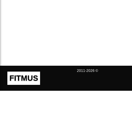
2011-2026 ©
FITMUS
Полезно
Контакты
Пользовательское соглашение
Политика конфиденциальности
Техническая поддержка
Публичная оферта
Предложения и жалобы
support@fitmus.com