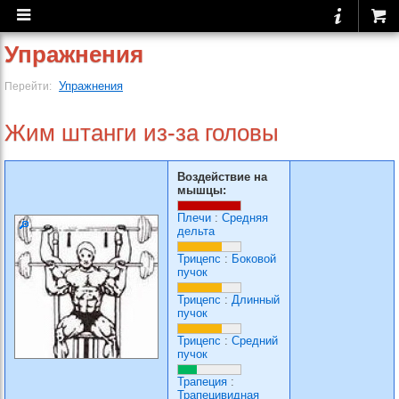
Упражнения
Упражнения
Перейти:
Жим штанги из-за головы
Воздействие на
мышцы:
Плечи
:
Средняя
дельта
Трицепс
:
Боковой
пучок
Трицепс
:
Длинный
пучок
Трицепс
:
Средний
пучок
Трапеция
:
Трапецивидная