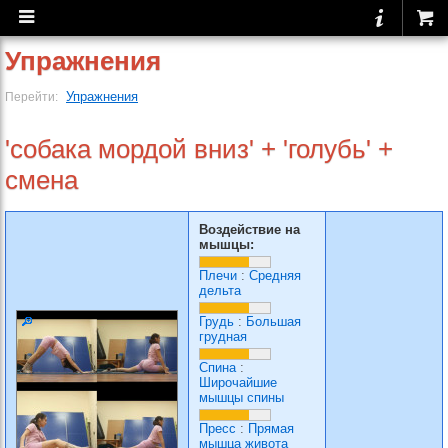
Упражнения
Упражнения
Перейти:
'собака мордой вниз' + 'голубь' +
смена
Воздействие на
мышцы:
Плечи
:
Средняя
дельта
Грудь
:
Большая
грудная
Спина
:
Широчайшие
мышцы спины
Пресс
:
Прямая
мышца живота