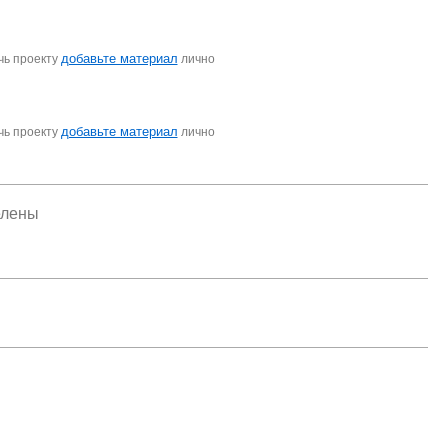
добавьте материал
чь проекту
лично
добавьте материал
чь проекту
лично
елены