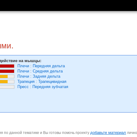
ями.
действие на мышцы:
Плечи
:
Передняя дельта
Плечи
:
Средняя дельта
Плечи
:
Задняя дельта
Трапеция
:
Трапецивидная
Пресс
:
Передняя зубчатая
добавьте материал
я по данной тематике и Вы готовы помочь проекту
личн