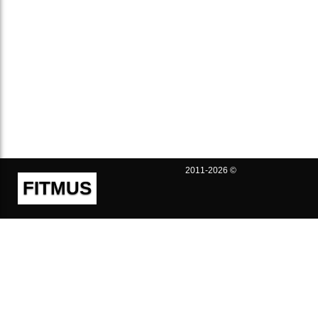
2011-2026 ©
FITMUS
Полезно
Контакты
Пользовательское соглашение
Политика конфиденциальности
Техническая поддержка
Публичная оферта
Предложения и жалобы
support@fitmus.com