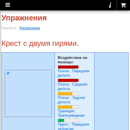
Упражнения
Упражнения
Перейти:
Крест с двумя гирями.
Воздействие на
мышцы:
Плечи
:
Передняя
дельта
Плечи
:
Средняя
дельта
Плечи
:
Задняя
дельта
Трапеция
:
Трапецивидная
Пресс
:
Передняя
зубчатая