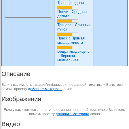
Трапецивидная
Плечи
:
Средняя
дельта
Трицепс
:
Длинный
пучок
Пресс
:
Прямая
мышца живота
Бедра квадрицепс
:
Широкая
медиальная
Описание
Если у вас имеются знания\информация по данной тематике и Вы готовы
добавьте материал
помочь проекту
лично
Изображения
Если у вас имеются знания\информация по данной тематике и Вы готовы
добавьте материал
помочь проекту
лично
Видео