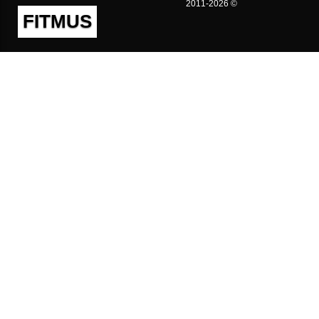
2011-2026 ©
FITMUS
Полезно
Контакты
Пользовательское соглашение
Политика конфиденциальности
Техническая поддержка
Публичная оферта
Предложения и жалобы
support@fitmus.com
Проект
Инструкции
Для разработчиков
FAQ (Вопросы и Ответы)