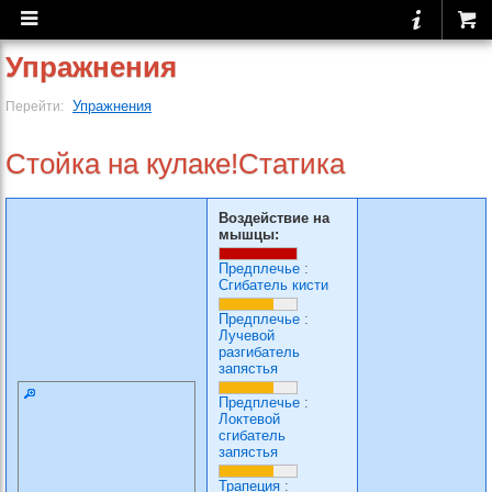
Упражнения
Упражнения
Перейти:
Стойка на кулаке!Статика
Воздействие на
мышцы:
Предплечье
:
Сгибатель кисти
Предплечье
:
Лучевой
разгибатель
запястья
Предплечье
:
Локтевой
сгибатель
запястья
Трапеция
: