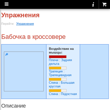
Упражнения
Упражнения
Перейти:
Бабочка в кроссовере
Воздействие на
мышцы:
Плечи
:
Задняя
дельта
Трапеция
:
Трапецивидная
Спина
:
Большая
круглая
Спина
:
Подостная
Описание