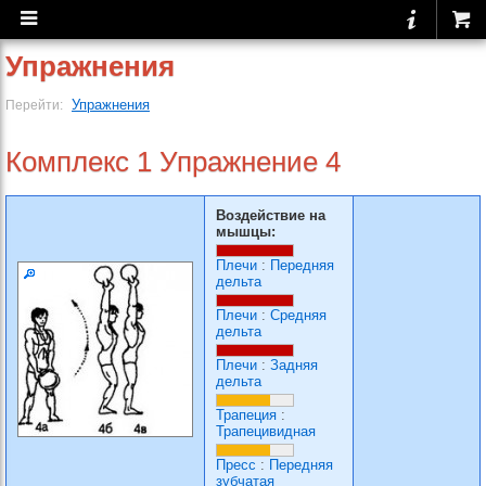
Упражнения
Упражнения
Перейти:
Комплекс 1 Упражнение 4
Воздействие на
мышцы:
Плечи
:
Передняя
дельта
Плечи
:
Средняя
дельта
Плечи
:
Задняя
дельта
Трапеция
:
Трапецивидная
Пресс
:
Передняя
зубчатая