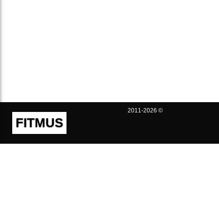
2011-2026 ©
FITMUS
Полезно
Контакты
Пользовательское соглашение
Политика конфиденциальности
Техническая поддержка
Публичная оферта
Предложения и жалобы
support@fitmus.com