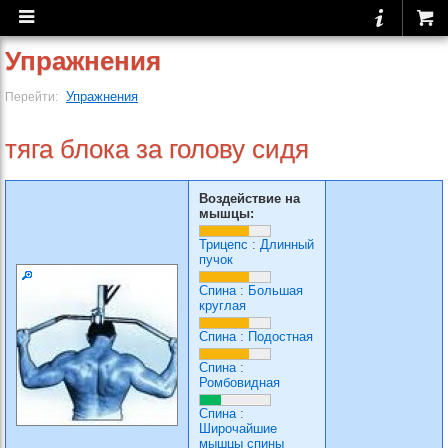
Упражнения
Упражнения
Перейти:
тяга блока за голову сидя
Воздействие на
мышцы:
Трицепс
:
Длинный
пучок
Спина
:
Большая
круглая
Спина
:
Подостная
Спина
:
Ромбовидная
Спина
:
Широчайшие
мышцы спины