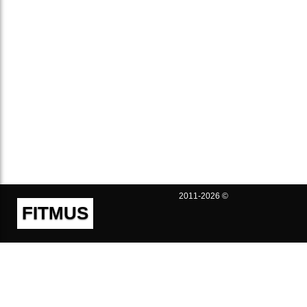
2011-2026 ©
FITMUS
Полезно
Контакты
Пользовательское соглашение
Политика конфиденциальности
Техническая поддержка
Публичная оферта
Предложения и жалобы