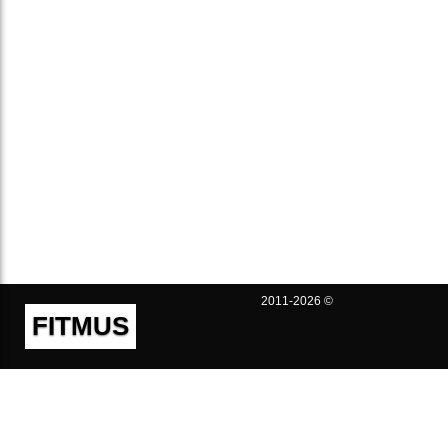
2011-2026 ©
FITMUS
Полезно
Контакты
Пользовательское соглашение
Политика конфиденциальности
Техническая поддержка