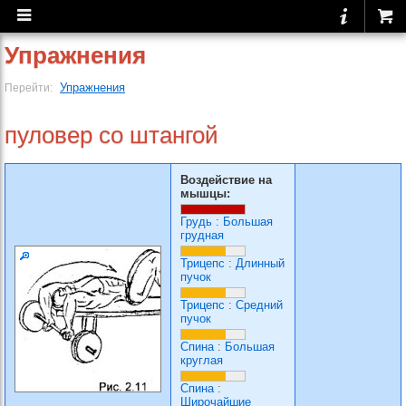
Упражнения
Упражнения
Перейти:
пуловер со штангой
Воздействие на
мышцы:
Грудь
:
Большая
грудная
Трицепс
:
Длинный
пучок
Трицепс
:
Средний
пучок
Спина
:
Большая
круглая
Спина
:
Широчайшие