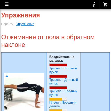
Упражнения
Упражнения
Перейти:
Отжимание от пола в обратном
наклоне
Воздействие на
мышцы:
Трицепс
:
Боковой
пучок
Трицепс
:
Длинный
пучок
Трицепс
:
Средний
пучок
Плечи
:
Передняя
дельта