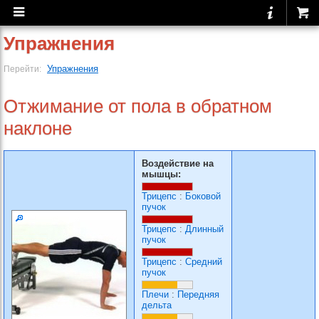
Упражнения
Упражнения
Перейти:
Отжимание от пола в обратном
наклоне
Воздействие на
мышцы:
Трицепс
:
Боковой
пучок
Трицепс
:
Длинный
пучок
Трицепс
:
Средний
пучок
Плечи
:
Передняя
дельта