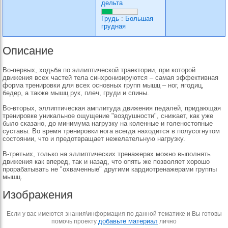
дельта
Грудь
:
Большая
грудная
Описание
Во-первых, ходьба по эллиптической траектории, при которой
движения всех частей тела синхронизируются – самая эффективная
форма тренировки для всех основных групп мышц – ног, ягодиц,
бедер, а также мышц рук, плеч, груди и спины.
Во-вторых, эллиптическая амплитуда движения педалей, придающая
тренировке уникальное ощущение "воздушности", снижает, как уже
было сказано, до минимума нагрузку на коленные и голеностопные
суставы. Во время тренировки нога всегда находится в полусогнутом
состоянии, что и предотвращает нежелательную нагрузку.
В-третьих, только на эллиптических тренажерах можно выполнять
движения как вперед, так и назад, что опять же позволяет хорошо
прорабатывать не "охваченные" другими кардиотренажерами группы
мышц.
Изображения
Если у вас имеются знания\информация по данной тематике и Вы готовы
добавьте материал
помочь проекту
лично