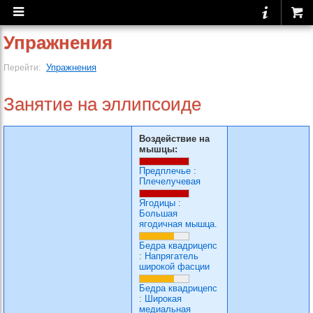
Упражнения
Упражнения
Перейти:
Занятие на эллипсоиде
Воздействие на
мышцы:
Предплечье
:
Плечелучевая
Ягодицы
:
Большая
ягодичная мышца.
Бедра квадрицепс
:
Напрягатель
широкой фасции
Бедра квадрицепс
:
Широкая
медиальная