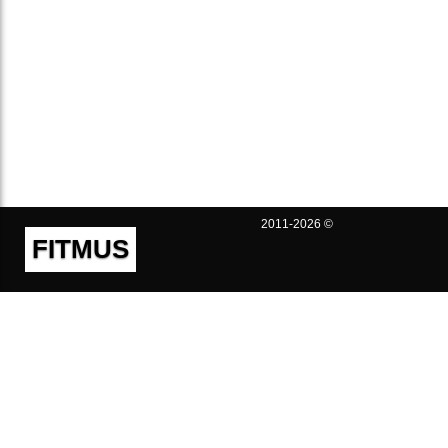
2011-2026 ©
FITMUS
Полезно
Контакты
Пользовательское соглашение
Политика конфиденциальности
Техническая поддержка
Публичная оферта
Предложения и жалобы
support@fitmus.com