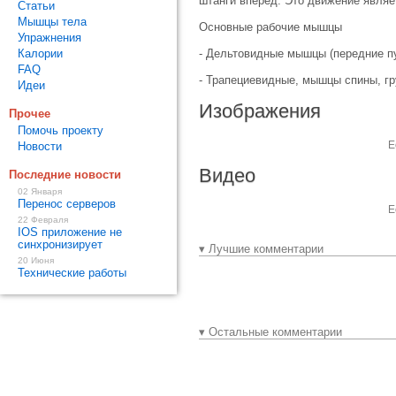
штанги вперед. Это движение являе
Статьи
Мышцы тела
Основные рабочие мышцы
Упражнения
Калории
- Дельтовидные мышцы (передние пу
FAQ
- Трапециевидные, мышцы спины, г
Идеи
Изображения
Прочее
Помочь проекту
Е
Новости
Видео
Последние новости
02 Января
Перенос серверов
Е
22 Февраля
IOS приложение не
синхронизирует
▾ Лучшие комментарии
20 Июня
Технические работы
▾ Остальные комментарии