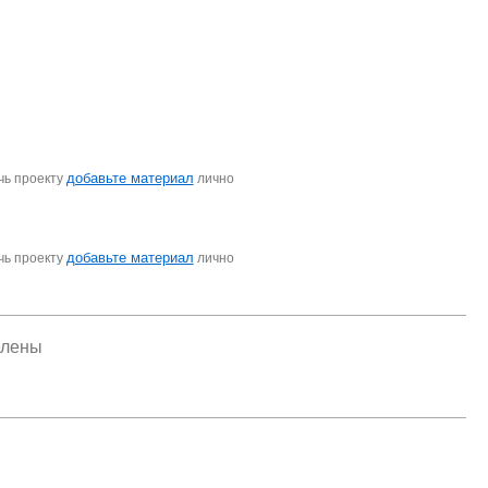
добавьте материал
чь проекту
лично
добавьте материал
чь проекту
лично
елены