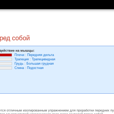
ред собой
действие на мышцы:
Плечи
:
Передняя дельта
Трапеция
:
Трапецивидная
Грудь
:
Большая грудная
Спина
:
Подостная
тся отличным изолированным упражнением для проработки передних пу