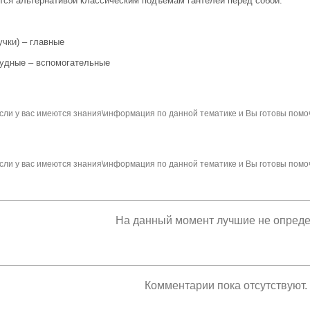
тся альтернативой классическим подъемам гантелей перед собой.
чки) – главные
рудные – вспомогательные
сли у вас имеются знания\информация по данной тематике и Вы готовы помо
сли у вас имеются знания\информация по данной тематике и Вы готовы помо
На данный момент лучшие не опред
Комментарии пока отсутствуют.