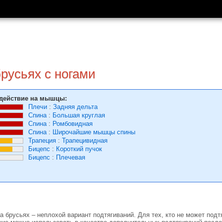
русьях с ногами
действие на мышцы:
Плечи
:
Задняя дельта
Спина
:
Большая круглая
Спина
:
Ромбовидная
Спина
:
Широчайшие мышцы спины
Трапеция
:
Трапецивидная
Бицепс
:
Короткий пучок
Бицепс
:
Плечевая
а брусьях – неплохой вариант подтягиваний. Для тех, кто не может подт