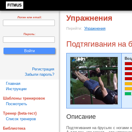
FITMUS
Упражнения
Логин или email:
Упражнения
Перейти:
Пароль:
Подтягивания на б
Воз
Регистрация
Забыли пароль?
Главная
Инструкции
Шаблоны тренировок
Посмотреть
Тренер (beta-тест)
Описание
Список тренеров
Подтягивания на брусьях с ногами н
Библиотека