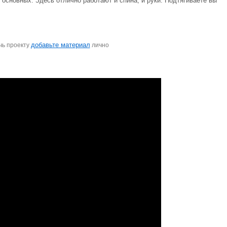
 основных. Здесь отлично работают и спина, и руки. Подтягиваете вы
добавьте материал
чь проекту
лично