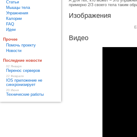
А для тех, кто может – это упражн
Статьи
примерно 2/3 своего тела таким обр
Мышцы тела
Упражнения
Изображения
Калории
FAQ
Е
Идеи
Видео
Прочее
Помочь проекту
Новости
Последние новости
02 Января
Перенос серверов
22 Февраля
IOS приложение не
синхронизирует
20 Июня
Технические работы