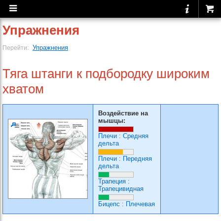
Упражнения
Упражнения
Перейти:
Тяга штанги к подбородку широким
хватом
Воздействие на
мышцы:
Плечи
:
Средняя
дельта
Плечи
:
Передняя
дельта
Трапеция
:
Трапецивидная
Бицепс
:
Плечевая