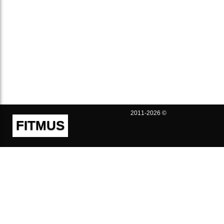
2011-2026 ©
FITMUS
Полезно
Контакты
Пользовательское соглашение
Политика конфиденциальности
Техническая поддержка
Публичная оферта
Предложения и жалобы
support@fitmus.com